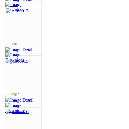
p1100913
p1100915