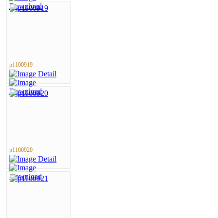
p1100919
p1100920