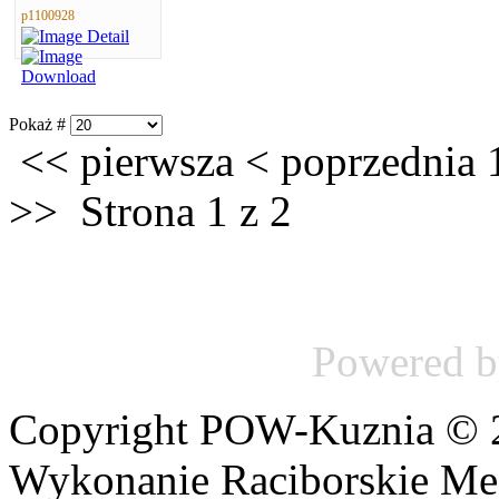
p1100928
Pokaż #
<<
pierwsza
<
poprzednia
>>
Strona 1 z 2
Powered 
Copyright POW-Kuznia © 20
Wykonanie Raciborskie Me