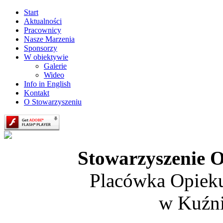
Start
Aktualności
Pracownicy
Nasze Marzenia
Sponsorzy
W obiektywie
Galerie
Wideo
Info in English
Kontakt
O Stowarzyszeniu
Stowarzyszenie O
Placówka Opiek
w Kuźni