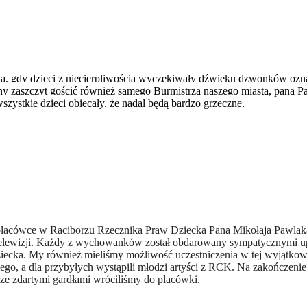
ia, gdy dzieci z niecierpliwością wyczekiwały dźwięku dzwonków ozna
 zaszczyt gościć również samego Burmistrza naszego miasta, pana Pa
zystkie dzieci obiecały, że nadal będą bardzo grzeczne.
j placówce w Raciborzu Rzecznika Praw Dziecka Pana Mikołaja Pawla
 telewizji. Każdy z wychowanków został obdarowany sympatycznymi 
ziecka. My również mieliśmy możliwość uczestniczenia w tej wyjątko
iego, a dla przybyłych wystąpili młodzi artyści z RCK. Na zakończenie
ze zdartymi gardłami wróciliśmy do placówki.