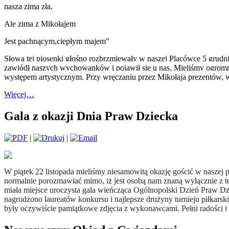
nasza zima zła.
Ale zima z Mikołajem
Jest pachnącym,ciepłym majem"
Słowa tej piosenki głośno rozbrzmiewały w naszej Placówce 5 grudn
zawiódł naszych wychowanków i pojawił się u nas. Mieliśmy ogromny
występem artystycznym. Przy wręczaniu przez Mikołaja prezentów, ws
Więcej…
Gala z okazji Dnia Praw Dziecka
|
|
W piątek 22 listopada mieliśmy niesamowitą okazję gościć w nasze
normalnie porozmawiać mimo, iż jest osobą nam znaną wyłącznie z
miała miejsce uroczysta gala wieńcząca Ogólnopolski Dzień Praw D
nagrodzono laureatów konkursu i najlepsze drużyny turnieju piłkarsk
były oczywiście pamiątkowe zdjęcia z wykonawcami. Pełni radości i 