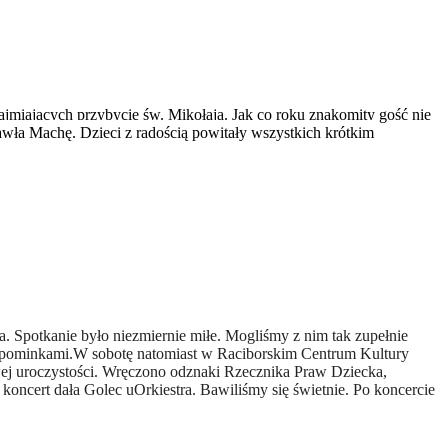
jmiających przybycie św. Mikołaja. Jak co roku znakomity gość nie
wła Machę. Dzieci z radością powitały wszystkich krótkim
ka.
Spotkanie było niezmiernie miłe. Mogliśmy z nim tak zupełnie
upominkami.W sobotę natomiast w Raciborskim Centrum Kultury
wej uroczystości. Wręczono odznaki Rzecznika Praw Dziecka,
 koncert dała Golec uOrkiestra. Bawiliśmy się świetnie. Po koncercie