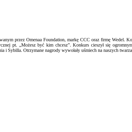
owanym przez Omenaa Foundation, markę CCC oraz firmę Wedel. Kon
nej pt. „Możesz być kim chcesz”. Konkurs cieszył się ogromnym z
ia i Sybilla. Otrzymane nagrody wywołały uśmiech na naszych twarzac