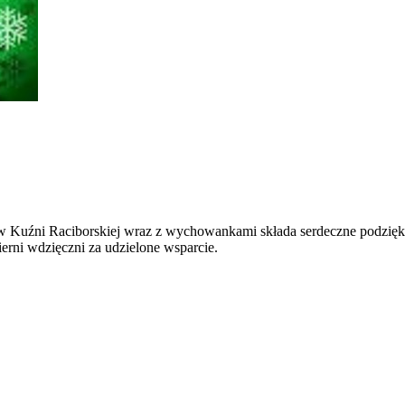
uźni Raciborskiej wraz z wychowankami składa serdeczne podzięko
rni wdzięczni za udzielone wsparcie.