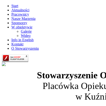
Start
Aktualności
Pracownicy
Nasze Marzenia
Sponsorzy
W obiektywie
Galerie
Wideo
Info in English
Kontakt
O Stowarzyszeniu
Stowarzyszenie O
Placówka Opiek
w Kuźni