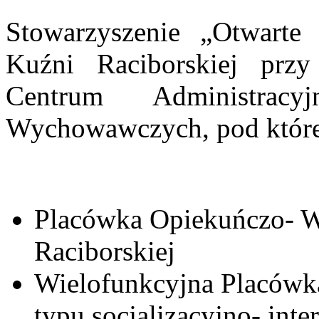
Stowarzyszenie „Otwarte
Kuźni Raciborskiej prz
Centrum Administracy
Wychowawczych, pod które
Placówka Opiekuńczo- 
Raciborskiej
Wielofunkcyjna Placów
typu socjalizacyjno- in