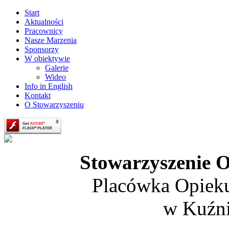
Start
Aktualności
Pracownicy
Nasze Marzenia
Sponsorzy
W obiektywie
Galerie
Wideo
Info in English
Kontakt
O Stowarzyszeniu
Stowarzyszenie O
Placówka Opiek
w Kuźni