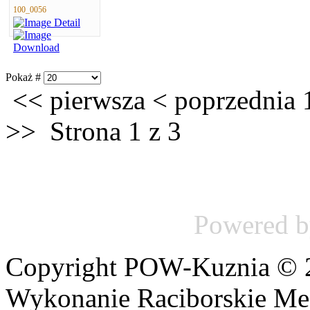
100_0056
Pokaż #
<<
pierwsza
<
poprzednia
>>
Strona 1 z 3
Powered 
Copyright POW-Kuznia © 20
Wykonanie Raciborskie Me