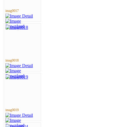
imag0017
imag0018
imag0019