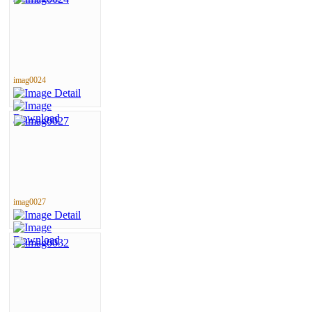
imag0024
imag0027