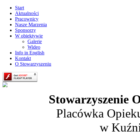
Start
Aktualności
Pracownicy
Nasze Marzenia
Sponsorzy
W obiektywie
Galerie
Wideo
Info in English
Kontakt
O Stowarzyszeniu
Stowarzyszenie O
Placówka Opiek
w Kuźni