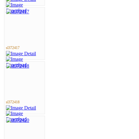
sl372417
sl372418