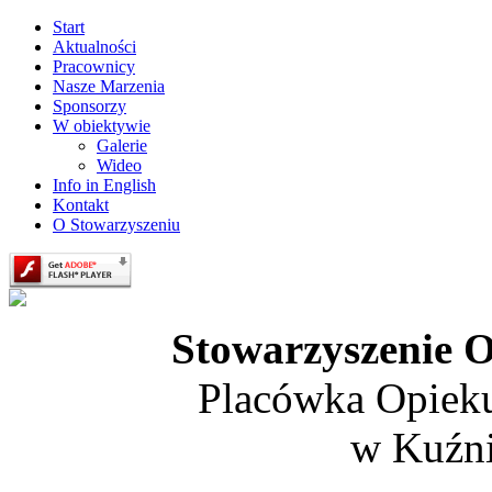
Start
Aktualności
Pracownicy
Nasze Marzenia
Sponsorzy
W obiektywie
Galerie
Wideo
Info in English
Kontakt
O Stowarzyszeniu
Stowarzyszenie O
Placówka Opiek
w Kuźni