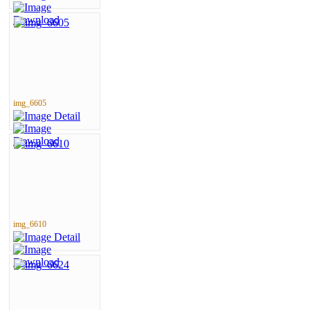
img_6605
img_6610