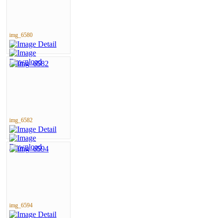
img_6580
img_6582
img_6594