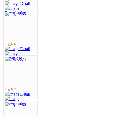
img_6565
img_6574