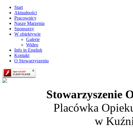
Start
Aktualności
Pracownicy
Nasze Marzenia
Sponsorzy
W obiektywie
Galerie
Wideo
Info in English
Kontakt
O Stowarzyszeniu
Stowarzyszenie O
Placówka Opiek
w Kuźni