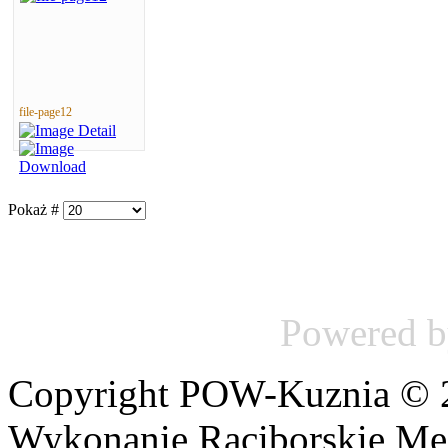
file-page12
Pokaż #
Powered 
Copyright POW-Kuznia © 20
Wykonanie Raciborskie Me