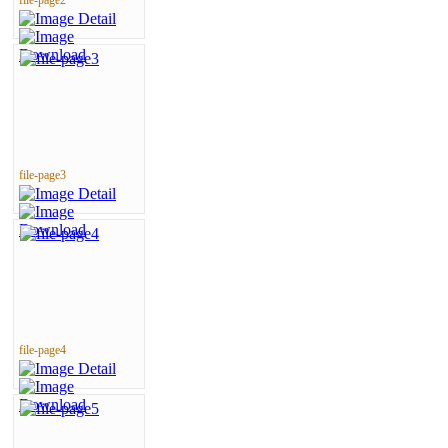
file-page3
file-page4