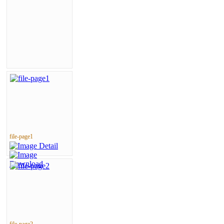
file-page1
file-page2